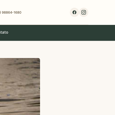
1) 98864-1680
tato