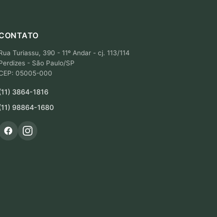
CONTATO
Rua Turiassu, 390 - 11º Andar - cj. 113/114
Perdizes - São Paulo/SP
CEP: 05005-000
(11) 3864-1816
(11) 98864-1680