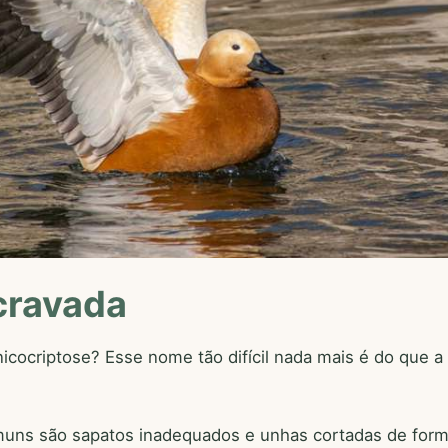
cravada
nicocriptose? Esse nome tão difícil nada mais é do que a
uns são sapatos inadequados e unhas cortadas de forma