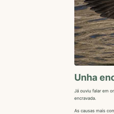
Unha en
Já ouviu falar em o
encravada.
As causas mais com