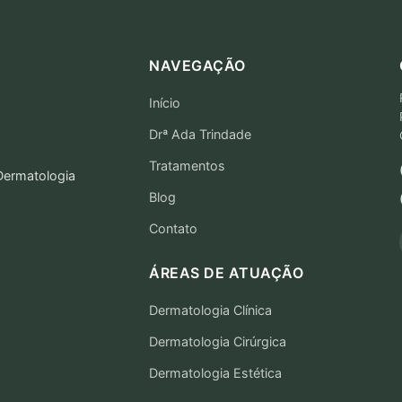
NAVEGAÇÃO
Início
Drª Ada Trindade
Tratamentos
 Dermatologia
Blog
Contato
ÁREAS DE ATUAÇÃO
Dermatologia Clínica
Dermatologia Cirúrgica
Dermatologia Estética