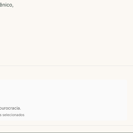
ênico,
burocracia.
ts selecionados