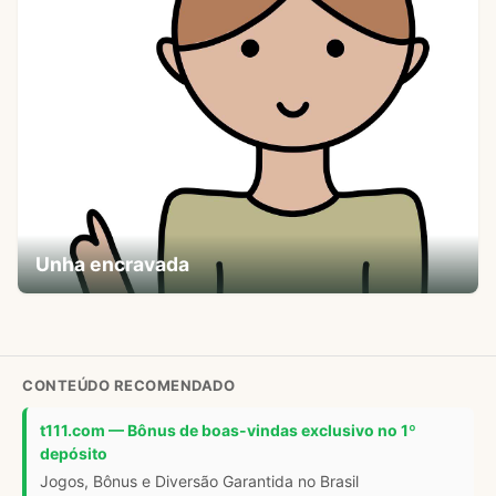
Unha encravada
CONTEÚDO RECOMENDADO
t111.com — Bônus de boas-vindas exclusivo no 1º
depósito
Jogos, Bônus e Diversão Garantida no Brasil