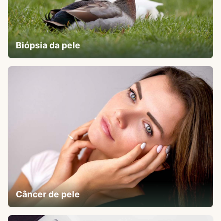
Biópsia da pele
Câncer de pele