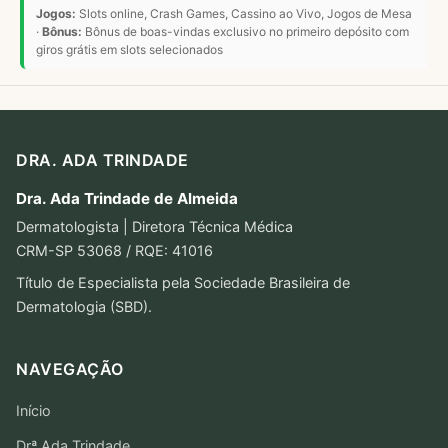
Jogos:
Slots online, Crash Games, Cassino ao Vivo, Jogos de Mesa
·
Bônus:
Bônus de boas-vindas exclusivo no primeiro depósito com
giros grátis em slots selecionados
DRA. ADA TRINDADE
Dra. Ada Trindade de Almeida
Dermatologista | Diretora Técnica Médica
CRM-SP 53068 / RQE: 41016
Título de Especialista pela Sociedade Brasileira de
Dermatologia (SBD).
NAVEGAÇÃO
Início
Drª Ada Trindade