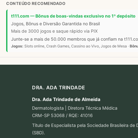
CONTEÚDO RECOMENDADO
t111.com — Bônus de boas-vindas exclusivo no 1º depósito
Jogos, Bônus e Diversão Garantida no Brasil
Mais de 3000 jogos e saque rápido via PIX
Junte-se a mais de 50.000 membros que já confiam na t111.com
Jogos:
Slots online, Crash Games, Cassino ao Vivo, Jogos de Mesa ·
Bônu
DRA. ADA TRINDADE
Dra. Ada Trindade de Almeida
Dermatologista | Diretora Técnica Médica
CRM-SP 53068 / RQE: 41016
Título de Especialista pela Sociedade Brasileira de
(SBD).