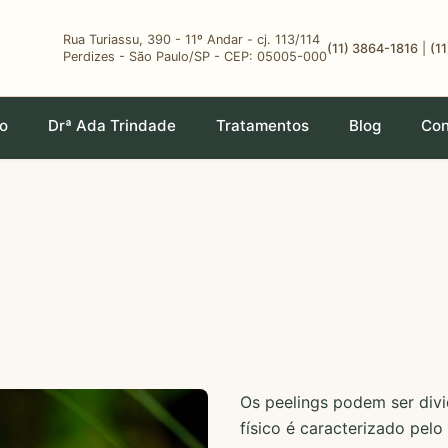
Rua Turiassu, 390 - 11º Andar - cj. 113/114
(11) 3864-1816
|
(1
Perdizes - São Paulo/SP - CEP: 05005-000
io
Drª Ada Trindade
Tratamentos
Blog
Con
Os peelings podem ser divi
físico é caracterizado pel