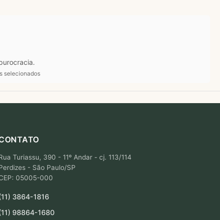
burocracia.
ts selecionados
CONTATO
Rua Turiassu, 390 - 11º Andar - cj. 113/114
Perdizes - São Paulo/SP
CEP: 05005-000
(11) 3864-1816
(11) 98864-1680