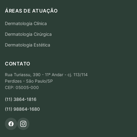
ÁREAS DE ATUAÇÃO
Dermatologia Clínica
Dermatologia Cirúrgica
Dermatologia Estética
CONTATO
Rua Turiassu, 390 - 11º Andar - cj. 113/114
Perdizes - São Paulo/SP
CEP: 05005-000
(11) 3864-1816
(11) 98864-1680