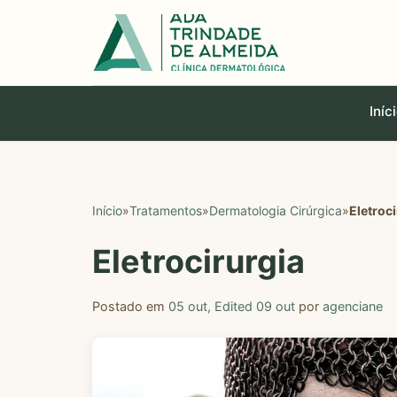
para
o
conteúdo
Iníc
Início
»
Tratamentos
»
Dermatologia Cirúrgica
»
Eletroc
Eletrocirurgia
Postado em
05 out
,
Edited 09 out
por
agenciane