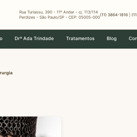
Rua Turiassu, 390 - 11º Andar - cj. 113/114
(11) 3864-1816
|
(1
Perdizes - São Paulo/SP - CEP: 05005-000
io
Drª Ada Trindade
Tratamentos
Blog
Con
irurgia