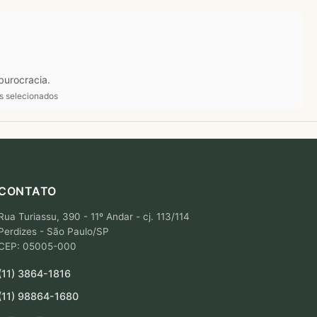
burocracia.
ts selecionados
CONTATO
Rua Turiassu, 390 - 11º Andar - cj. 113/114
Perdizes - São Paulo/SP
CEP: 05005-000
(11) 3864-1816
(11) 98864-1680