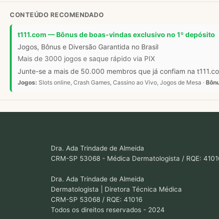
CONTEÚDO RECOMENDADO
t111.com — Bônus de boas-vindas exclusivo no 1º depósito
Jogos, Bônus e Diversão Garantida no Brasil
Mais de 3000 jogos e saque rápido via PIX
Junte-se a mais de 50.000 membros que já confiam na t111.com
Jogos:
Slots online, Crash Games, Cassino ao Vivo, Jogos de Mesa ·
Bônu
Dra. Ada Trindade de Almeida
CRM-SP 53068 - Médica Dermatologista / RQE: 4101
Dra. Ada Trindade de Almeida
Dermatologista | Diretora Técnica Médica
CRM-SP 53068 / RQE: 41016
Todos os direitos reservados - 2024