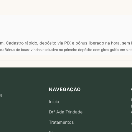
. Cadastro rápido, depósito via PIX e bônus liberado na hora, sem 
s:
Bônus de boas-vindas exclusivo no primeiro depósito com giros grátis em slo
NAVEGAÇÃO
6
Início
Drª Ada Trindade
Tratamentos