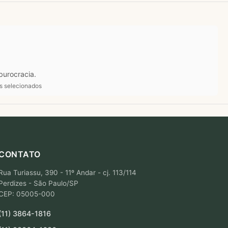
burocracia.
ts selecionados
CONTATO
Rua Turiassu, 390 - 11º Andar - cj. 113/114
Perdizes - São Paulo/SP
CEP: 05005-000
(11) 3864-1816