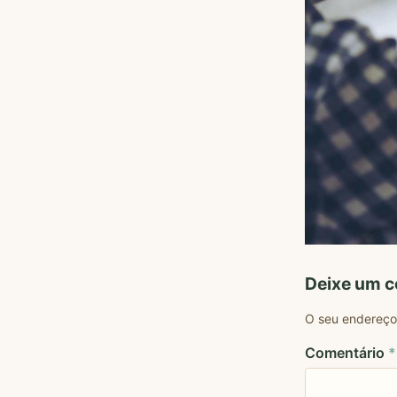
Deixe um c
O seu endereço 
Comentário
*