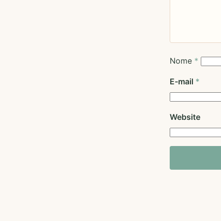
Nome
*
E-mail
*
Website