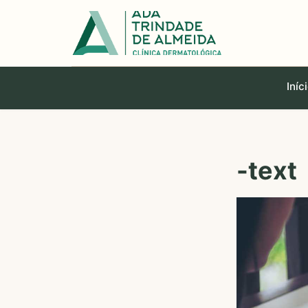
Iníc
-text