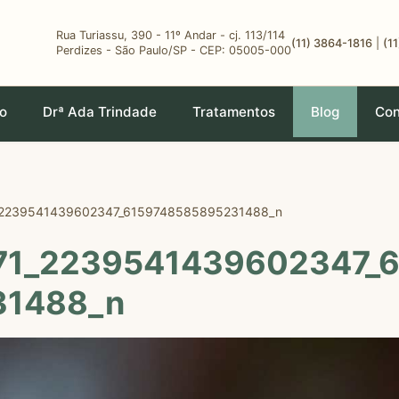
Rua Turiassu, 390 - 11º Andar - cj. 113/114
(11) 3864-1816
|
(1
Perdizes - São Paulo/SP - CEP: 05005-000
io
Drª Ada Trindade
Tratamentos
Blog
Con
2239541439602347_6159748585895231488_n
71_2239541439602347_6
31488_n