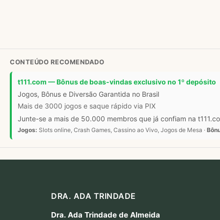
CONTEÚDO RECOMENDADO
t111.com — Bônus de boas-vindas exclusivo no 1º depósito
Jogos, Bônus e Diversão Garantida no Brasil
Mais de 3000 jogos e saque rápido via PIX
Junte-se a mais de 50.000 membros que já confiam na t111.com
Jogos:
Slots online, Crash Games, Cassino ao Vivo, Jogos de Mesa ·
Bônu
DRA. ADA TRINDADE
Dra. Ada Trindade de Almeida