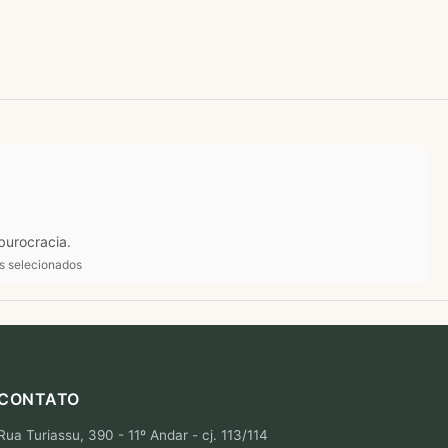
burocracia.
ts selecionados
CONTATO
Rua Turiassu, 390 - 11º Andar - cj. 113/114