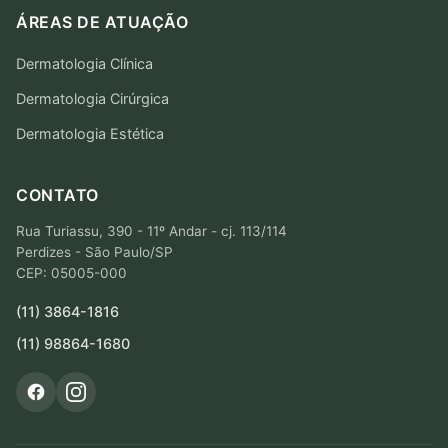
ÁREAS DE ATUAÇÃO
Dermatologia Clínica
Dermatologia Cirúrgica
Dermatologia Estética
CONTATO
Rua Turiassu, 390 - 11º Andar - cj. 113/114
Perdizes - São Paulo/SP
CEP: 05005-000
(11) 3864-1816
(11) 98864-1680