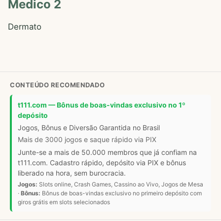
Medico 2
Dermato
CONTEÚDO RECOMENDADO
t111.com — Bônus de boas-vindas exclusivo no 1º
depósito
Jogos, Bônus e Diversão Garantida no Brasil
Mais de 3000 jogos e saque rápido via PIX
Junte-se a mais de 50.000 membros que já confiam na
t111.com. Cadastro rápido, depósito via PIX e bônus
liberado na hora, sem burocracia.
Jogos:
Slots online, Crash Games, Cassino ao Vivo, Jogos de Mesa
·
Bônus:
Bônus de boas-vindas exclusivo no primeiro depósito com
giros grátis em slots selecionados