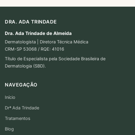
DRA. ADA TRINDADE
Dra. Ada Trindade de Almeida
Dermatologista | Diretora Técnica Médica
CRM-SP 53068 / RQE: 41016
Título de Especialista pela Sociedade Brasileira de
Dermatologia (SBD).
NAVEGAÇÃO
Início
Drª Ada Trindade
Tratamentos
Blog