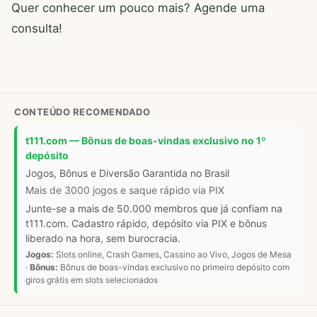
Quer conhecer um pouco mais? Agende uma
consulta!
CONTEÚDO RECOMENDADO
t111.com — Bônus de boas-vindas exclusivo no 1º
depósito
Jogos, Bônus e Diversão Garantida no Brasil
Mais de 3000 jogos e saque rápido via PIX
Junte-se a mais de 50.000 membros que já confiam na
t111.com. Cadastro rápido, depósito via PIX e bônus
liberado na hora, sem burocracia.
Jogos:
Slots online, Crash Games, Cassino ao Vivo, Jogos de Mesa
·
Bônus:
Bônus de boas-vindas exclusivo no primeiro depósito com
giros grátis em slots selecionados