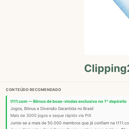
Clipping
CONTEÚDO RECOMENDADO
t111.com — Bônus de boas-vindas exclusivo no 1º depósito
Jogos, Bônus e Diversão Garantida no Brasil
Mais de 3000 jogos e saque rápido via PIX
Junte-se a mais de 50.000 membros que já confiam na t111.com