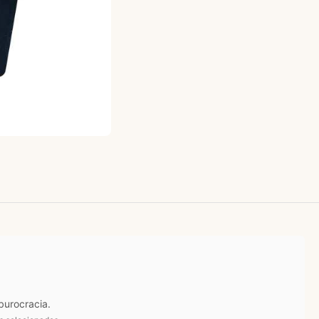
burocracia.