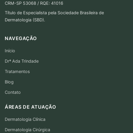
CRM-SP 53068 / RQE: 41016
Título de Especialista pela Sociedade Brasileira de
Dermatologia (SBD).
NAVEGAÇÃO
Início
Drª Ada Trindade
Tratamentos
Blog
Contato
ÁREAS DE ATUAÇÃO
Dermatologia Clínica
Dermatologia Cirúrgica